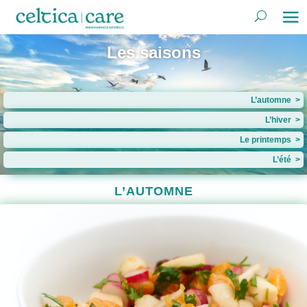
Les saisons
L’automne >
L’hiver >
Le printemps >
L’été >
L’AUTOMNE