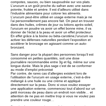
compotes, sauces, ou bien saupoudrée sur vos plats.
L’urucum a un goût proche du safran avec une saveur
poivrée, fruitée et amère. Il est d’ailleurs utilisé dans
l’industrie alimentaire pour colorer les aliments.
L’urucum peut-être utilisé en usage externe mais je ne
l’ai personnellement pas encore fait. On peut en trouver
dans des huiles, crêmes de jour ou lotions après-soleil,
l’urucum en poudre va avoir un effet bonne mine, il va
donner de l’éclat à la peau et avoir un effet protecteur.
En effet grâce à la bixine ou béta-carotène,l’urucum va
activer les défenses naturelles pendant l’exposition et
accélérer le bronzage en agissant comme un auto-
bronzant.
Sans danger pour la plupart des personnes lorsqu’il est
consommé en petites quantités, soit une dose
journalière recommandée entre 3g et 6g, même sur une
longue durée. Mais le plus sage c’est de se conformer
au mode d’emploi préconisé
Par contre, de rares cas d’allergies existent lors de
l’utilisation de l’urucum en usage externe, c’est-à-dire
mélangé à une huile ou une crème et appliqué
directement sur la peau. Donc si vous voulez essayer
une application externe, commencez tout d’abord sur un
petit morceau de peau dans un endroit non visible… et
attention de ne pas en mettre trop si vous ne voulez pas
prendre une couleur rouge…