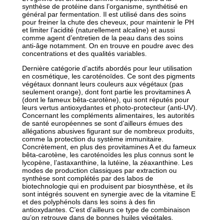
synthèse de protéine dans l’organisme, synthétisé en
général par fermentation. Il est utilisé dans des soins
pour freiner la chute des cheveux, pour maintenir le PH
et limiter l’acidité (naturellement alcaline) et aussi
comme agent d’entretien de la peau dans des soins
anti-âge notamment. On en trouve en poudre avec des
concentrations et des qualités variables.
Dernière catégorie d’actifs abordés pour leur utilisation
en cosmétique, les caroténoïdes. Ce sont des pigments
végétaux donnant leurs couleurs aux végétaux (pas
seulement orange), dont font partie les provitamines A
(dont le fameux bêta-carotène), qui sont réputés pour
leurs vertus antioxydantes et photo-protecteur (anti-UV).
Concernant les compléments alimentaires, les autorités
de santé européennes se sont d’ailleurs émues des
allégations abusives figurant sur de nombreux produits,
comme la protection du système immunitaire.
Concrètement, en plus des provitamines A et du fameux
bêta-carotène, les caroténoïdes les plus connus sont le
lycopène, l’astaxanthine, la lutéine, la zéaxanthine. Les
modes de production classiques par extraction ou
synthèse sont complétés par des labos de
biotechnologie qui en produisent par biosynthèse, et ils
sont intégrés souvent en synergie avec de la vitamine E
et des polyphénols dans les soins à des fin
antioxydantes. C’est d’ailleurs ce type de combinaison
qu’on retrouve dans de bonnes huiles végétales.