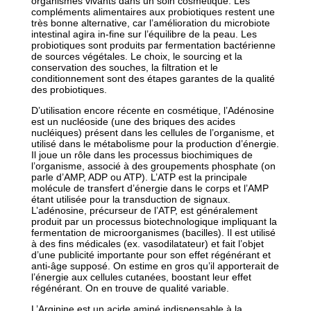
organismes vivants dans un soin cosmétique. Les
compléments alimentaires aux probiotiques restent une
très bonne alternative, car l’amélioration du microbiote
intestinal agira in-fine sur l’équilibre de la peau. Les
probiotiques sont produits par fermentation bactérienne
de sources végétales. Le choix, le sourcing et la
conservation des souches, la filtration et le
conditionnement sont des étapes garantes de la qualité
des probiotiques.
D’utilisation encore récente en cosmétique, l’Adénosine
est un nucléoside (une des briques des acides
nucléiques) présent dans les cellules de l’organisme, et
utilisé dans le métabolisme pour la production d’énergie.
Il joue un rôle dans les processus biochimiques de
l’organisme, associé à des groupements phosphate (on
parle d’AMP, ADP ou ATP). L’ATP est la principale
molécule de transfert d’énergie dans le corps et l’AMP
étant utilisée pour la transduction de signaux.
L’adénosine, précurseur de l’ATP, est généralement
produit par un processus biotechnologique impliquant la
fermentation de microorganismes (bacilles). Il est utilisé
à des fins médicales (ex. vasodilatateur) et fait l’objet
d’une publicité importante pour son effet régénérant et
anti-âge supposé. On estime en gros qu’il apporterait de
l’énergie aux cellules cutanées, boostant leur effet
régénérant. On en trouve de qualité variable.
L’Arginine est un acide aminé indispensable à la