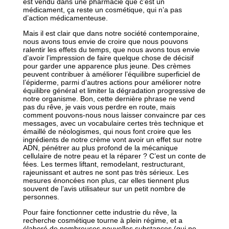
est vendu dans une pharmacie que c’est un
médicament, ça reste un cosmétique, qui n’a pas
d’action médicamenteuse.
Mais il est clair que dans notre société contemporaine,
nous avons tous envie de croire que nous pouvons
ralentir les effets du temps, que nous avons tous envie
d’avoir l’impression de faire quelque chose de décisif
pour garder une apparence plus jeune. Des crèmes
peuvent contribuer à améliorer l’équilibre superficiel de
l’épiderme, parmi d’autres actions pour améliorer notre
équilibre général et limiter la dégradation progressive de
notre organisme. Bon, cette dernière phrase ne vend
pas du rêve, je vais vous perdre en route, mais
comment pouvons-nous nous laisser convaincre par ces
messages, avec un vocabulaire certes très technique et
émaillé de néologismes, qui nous font croire que les
ingrédients de notre crème vont avoir un effet sur notre
ADN, pénétrer au plus profond de la mécanique
cellulaire de notre peau et la réparer ? C’est un conte de
fées. Les termes liftant, remodelant, restructurant,
rajeunissant et autres ne sont pas très sérieux. Les
mesures énoncées non plus, car elles tiennent plus
souvent de l’avis utilisateur sur un petit nombre de
personnes.
Pour faire fonctionner cette industrie du rêve, la
recherche cosmétique tourne à plein régime, et a
élaboré de nombreuses nouvelles substances (qui ne