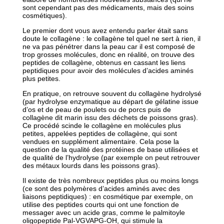
sont cependant pas des médicaments, mais des soins
cosmétiques).
Le premier dont vous avez entendu parler était sans
doute le collagène : le collagène tel quel ne sert à rien, il
ne va pas pénétrer dans la peau car il est composé de
trop grosses molécules, donc en réalité, on trouve des
peptides de collagène, obtenus en cassant les liens
peptidiques pour avoir des molécules d’acides aminés
plus petites.
En pratique, on retrouve souvent du collagène hydrolysé
(par hydrolyse enzymatique au départ de gélatine issue
d’os et de peau de poulets ou de porcs puis de
collagène dit marin issu des déchets de poissons gras).
Ce procédé scinde le collagène en molécules plus
petites, appelées peptides de collagène, qui sont
vendues en supplément alimentaire. Cela pose la
question de la qualité des protéines de base utilisées et
de qualité de l’hydrolyse (par exemple on peut retrouver
des métaux lourds dans les poissons gras).
Il existe de très nombreux peptides plus ou moins longs
(ce sont des polymères d’acides aminés avec des
liaisons peptidiques) : en cosmétique par exemple, on
utilise des peptides courts qui ont une fonction de
messager avec un acide gras, comme le palmitoyle
oligopeptide Pal-VGVAPG-OH, qui stimule la