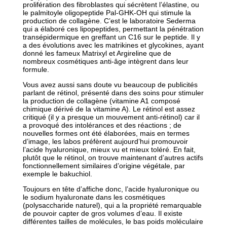
prolifération des fibroblastes qui sécrètent l’élastine, ou
le palmitoyle oligopeptide Pal-GHK-OH qui stimule la
production de collagène. C’est le laboratoire Sederma
qui a élaboré ces lipopeptides, permettant la pénétration
transépidermique en greffant un C16 sur le peptide. Il y
a des évolutions avec les matrikines et glycokines, ayant
donné les fameux Matrixyl et Argireline que de
nombreux cosmétiques anti-âge intègrent dans leur
formule.
Vous avez aussi sans doute vu beaucoup de publicités
parlant de rétinol, présenté dans des soins pour stimuler
la production de collagène (vitamine A1 composé
chimique dérivé de la vitamine A). Le rétinol est assez
critiqué (il y a presque un mouvement anti-rétinol) car il
a provoqué des intolérances et des réactions ; de
nouvelles formes ont été élaborées, mais en termes
d’image, les labos préfèrent aujourd’hui promouvoir
l’acide hyaluronique, mieux vu et mieux toléré. En fait,
plutôt que le rétinol, on trouve maintenant d’autres actifs
fonctionnellement similaires d’origine végétale, par
exemple le bakuchiol.
Toujours en tête d’affiche donc, l’acide hyaluronique ou
le sodium hyaluronate dans les cosmétiques
(polysaccharide naturel), qui a la propriété remarquable
de pouvoir capter de gros volumes d’eau. Il existe
différentes tailles de molécules, le bas poids moléculaire