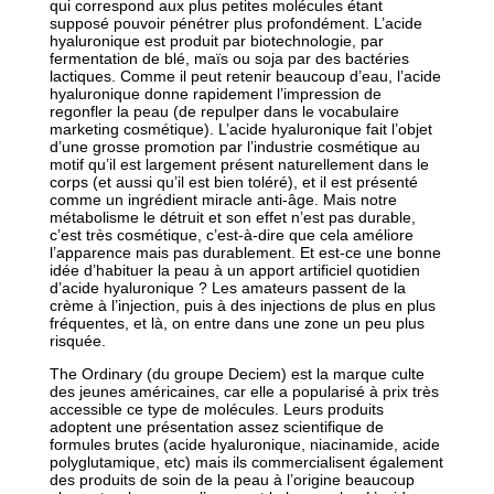
qui correspond aux plus petites molécules étant
supposé pouvoir pénétrer plus profondément. L’acide
hyaluronique est produit par biotechnologie, par
fermentation de blé, maïs ou soja par des bactéries
lactiques. Comme il peut retenir beaucoup d’eau, l’acide
hyaluronique donne rapidement l’impression de
regonfler la peau (de repulper dans le vocabulaire
marketing cosmétique). L’acide hyaluronique fait l’objet
d’une grosse promotion par l’industrie cosmétique au
motif qu’il est largement présent naturellement dans le
corps (et aussi qu’il est bien toléré), et il est présenté
comme un ingrédient miracle anti-âge. Mais notre
métabolisme le détruit et son effet n’est pas durable,
c’est très cosmétique, c’est-à-dire que cela améliore
l’apparence mais pas durablement. Et est-ce une bonne
idée d’habituer la peau à un apport artificiel quotidien
d’acide hyaluronique ? Les amateurs passent de la
crème à l’injection, puis à des injections de plus en plus
fréquentes, et là, on entre dans une zone un peu plus
risquée.
The Ordinary (du groupe Deciem) est la marque culte
des jeunes américaines, car elle a popularisé à prix très
accessible ce type de molécules. Leurs produits
adoptent une présentation assez scientifique de
formules brutes (acide hyaluronique, niacinamide, acide
polyglutamique, etc) mais ils commercialisent également
des produits de soin de la peau à l’origine beaucoup