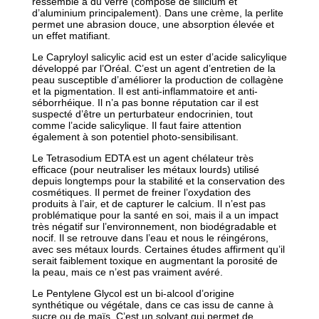
ressemble à du verre (composé de silicium et
d’aluminium principalement). Dans une crème, la perlite
permet une abrasion douce, une absorption élevée et
un effet matifiant.
Le Capryloyl salicylic acid est un ester d’acide salicylique
développé par l’Oréal. C’est un agent d’entretien de la
peau susceptible d’améliorer la production de collagène
et la pigmentation. Il est anti-inflammatoire et anti-
séborrhéique. Il n’a pas bonne réputation car il est
suspecté d’être un perturbateur endocrinien, tout
comme l’acide salicylique. Il faut faire attention
également à son potentiel photo-sensibilisant.
Le Tetrasodium EDTA est un agent chélateur très
efficace (pour neutraliser les métaux lourds) utilisé
depuis longtemps pour la stabilité et la conservation des
cosmétiques. Il permet de freiner l’oxydation des
produits à l’air, et de capturer le calcium. Il n’est pas
problématique pour la santé en soi, mais il a un impact
très négatif sur l’environnement, non biodégradable et
nocif. Il se retrouve dans l’eau et nous le réingérons,
avec ses métaux lourds. Certaines études affirment qu’il
serait faiblement toxique en augmentant la porosité de
la peau, mais ce n’est pas vraiment avéré.
Le Pentylene Glycol est un bi-alcool d’origine
synthétique ou végétale, dans ce cas issu de canne à
sucre ou de maïs. C’est un solvant qui permet de