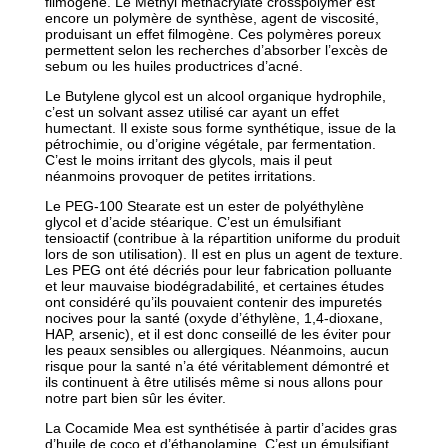
filmogène. Le Methyl methacrylate crosspolymer est
encore un polymère de synthèse, agent de viscosité,
produisant un effet filmogène. Ces polymères poreux
permettent selon les recherches d’absorber l’excès de
sebum ou les huiles productrices d’acné.
Le Butylene glycol est un alcool organique hydrophile,
c’est un solvant assez utilisé car ayant un effet
humectant. Il existe sous forme synthétique, issue de la
pétrochimie, ou d’origine végétale, par fermentation.
C’est le moins irritant des glycols, mais il peut
néanmoins provoquer de petites irritations.
Le PEG-100 Stearate est un ester de polyéthylène
glycol et d’acide stéarique. C’est un émulsifiant
tensioactif (contribue à la répartition uniforme du produit
lors de son utilisation). Il est en plus un agent de texture.
Les PEG ont été décriés pour leur fabrication polluante
et leur mauvaise biodégradabilité, et certaines études
ont considéré qu’ils pouvaient contenir des impuretés
nocives pour la santé (oxyde d’éthylène, 1,4-dioxane,
HAP, arsenic), et il est donc conseillé de les éviter pour
les peaux sensibles ou allergiques. Néanmoins, aucun
risque pour la santé n’a été véritablement démontré et
ils continuent à être utilisés même si nous allons pour
notre part bien sûr les éviter.
La Cocamide Mea est synthétisée à partir d’acides gras
d’huile de coco et d’éthanolamine. C’est un émulsifiant