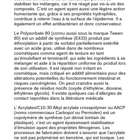
stabiliser les mélanges, car il ne réagit pas vis-à-vis des
composés. C’est un agent ayant aussi une légère action
humectante qui, grâce à ses propriétés hydrophiles,
contribue à retenir l’eau à la surface de l’épiderme. Il a
également un effet antibactérien et donc conservateur.
Le Polysorbate 80 (connu aussi sous la marque Tween
80) est un additif de synthèse (E433) produit par
éthoxylation à partir de sorbitol partiellement estérifié
avec un acide gras, utilisé dans de nombreux
cosmétiques comme agent de texture en tant
qu’émulsifiant et tensioactif, qui aide les ingrédients à se
mélanger et aide à la répartition uniforme du produit lors
de son utilisation. Il est réputé non irritant en
cosmétique, mais critiqué en additif alimentaire pour des
altérations potentielles du fonctionnement intestinal et
risques cancérigènes. On peut craindre aussi la
présence de résidus nocifs (oxyde d’éthylène, dioxane,
éthylènes glycols). Il existe quelques cas d’allergies de
contact reportées dans la littérature médicale.
L’ Acrylates/C10-30 Alkyl acrylate crosspolymer ou AACP
(noms commerciaux Carbopol ou Permulen) est un
copolymère de synthèse (un dérivé lointain de
plastique), c’est un agent épaississant stabilisateur
d’émulsion ayant des propriétés filmogènes. Les
processus de fabrication doivent s’assurer que l’acrylate
ne soit pas polymérisé en benzène, qui est toxique. Les