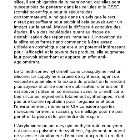
silice, il est obligatoire de le mentionner, car elles sont
susceptibles de pénétrer dans les cellules et le CSSC
(comité scientifique pour la sécurité des
consommateurs) a indiqué dans un avis que le recul
n’était pas suffisant pour savoir si cela pouvait avoir un
impact sur la santé. Malgré la difficulté à conduire des
études, il y a des inquiétudes quant au risque de
déstabilisation des réponses immunes. L’innovation de
la silice sous forme nano commence à être assez
utilisée en cosmétique car elle a un potentiel intéressant
pour l’efficacité et la texture des produits, elle augmente
leur pouvoir absorbant et apporte un effet anti-
agglomérant.
Le Dimethicone/vinyl dimethicone crosspolymer est un
silicone, un copolymère croisé de synthèse, agent de
viscosité qui améliore la texture du produit en le rendant
plus soyeux et utilisé comme stabilisateur d’émulsion. Il
est souvent utilisé en combinaison avec le Dimethicone.
Les silicones, ingrédients totalement synthétiques, n’ont
pas une bonne réputation pour l’organisme et pour
l’environnement, même si le CIR considère que les
molécules forment un assez gros maillage pour ne pas
pénétrer la peau et lui permettre de respirer.
L’Acrylamide/sodium acryloydimethyltaurate copolymer
est aussi un polymère de synthèse, également un agent
de viscosité stabilisateur d’émulsion qui produit un effet