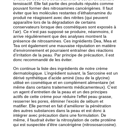
tensioactif. Elle fait partie des produits réputés comme
pouvant former des nitrosamines cancérigènes. Il faut
éviter que les molécules restantes d’éthalonamine du
produit ne réagissent avec des nitrites (qui peuvent
apparaître lors de la dégradation de certains
conservateurs lorsque des cosmétiques sont exposés à
l’air). Ce n’est pas supposé se produire, néanmoins, il
arrive régulièrement que des analyses montrent la
présence de nitrosamines. Ces ingrédients Dea, Mea et
Tea ont également une mauvaise réputation en matière
d’environnement et pourraient entraîner des réactions
d’irritation de la peau. Par principe de précaution, il est
donc recommandé de les éviter.
On continue la liste des ingrédients de notre crème
dermatologique. L’ingrédient suivant, la Sarcosine est un
dérivé synthétique d’acide aminé (issu de la glycine)
utilisé en cosmétique et en complément alimentaire (et
même dans certains traitements médicamenteux). C’est
un agent d’entretien de la peau et un des principes
actifs de cette crème pour réduire l’effet peau grasse,
resserrer les pores, éliminer l’excès de sébum et
matifier. Elle permet en fait d’améliorer la pénétration
des autres substances dans la peau et est donc à
intégrer avec précaution dans une formulation. De
même, il faudrait éviter la nitrosylation de cette protéine
qui est suspectée d’être cancérigène (nitrososarcosine).