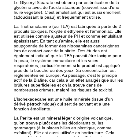
Le Glyceryl Stearate est obtenu par estérification de la
glycérine avec de l’acide stéarique (souvent issu d’une
huile végétale). C’est émulsifiant qui est aussi émollient
(adoucissant la peau) et fréquemment utilisé.
La Triethanolamine (ou TEA) est fabriquée à partir de 2
produits toxiques, l’oxyde d’éthylène et l’ammoniac. Elle
est utilisée comme ajusteur de PH et comme émulsifiant
épaississant. En tant qu’amine, elle est aussi
soupçonnée de former des nitrosamines cancérigènes
lors de contact avec de la nitrite. Des études ont
également indiqué que la TEA pouvait être toxique pour
la peau, le système immunitaire et les voies
respiratoires, particulièrement si le produit est appliqué
près de la bouche ou des yeux. Sa concentration est
réglementée en Europe. Au passage, c’est le principe
actif de la Biafine, car cela a un effet analgésique sur les
brûlures superficielles et on la trouve dans de
nombreuses crèmes, malgré les risques de toxicité.
L’Isohexadecane est une huile minérale (issue d’un
dérivé pétrochimique) qui sert de solvant et a une
fonction émolliente.
La Perlite est un minéral léger d’origine volcanique,
qu’on trouve plutôt dans les déodorants ou les
gommages (à la places billes en plastique, comme
exfoliant). Elle est aussi utilisée en horticulture. Cela