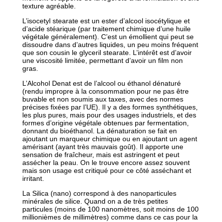
texture agréable.
L’isocetyl stearate est un ester d’alcool isocétylique et
d’acide stéarique (par traitement chimique d’une huile
végétale généralement). C’est un émollient qui peut se
dissoudre dans d’autres liquides, un peu moins fréquent
que son cousin le glyceril stearate. L’intérêt est d’avoir
une viscosité limitée, permettant d’avoir un film non
gras.
L’Alcohol Denat est de l’alcool ou éthanol dénaturé
(rendu impropre à la consommation pour ne pas être
buvable et non soumis aux taxes, avec des normes
précises fixées par l’UE). Il y a des formes synthétiques,
les plus pures, mais pour des usages industriels, et des
formes d’origine végétale obtenues par fermentation,
donnant du bioéthanol. La dénaturation se fait en
ajoutant un marqueur chimique ou en ajoutant un agent
amérisant (ayant très mauvais goût). Il apporte une
sensation de fraîcheur, mais est astringent et peut
assécher la peau. On le trouve encore assez souvent
mais son usage est critiqué pour ce côté asséchant et
irritant.
La Silica (nano) correspond à des nanoparticules
minérales de silice. Quand on a de très petites
particules (moins de 100 nanomètres, soit moins de 100
millionièmes de millimètres) comme dans ce cas pour la