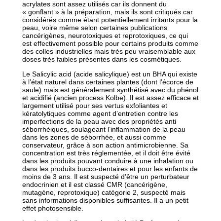
acrylates sont assez utilisés car ils donnent du
« gonflant » à la préparation, mais ils sont critiqués car
considérés comme étant potentiellement irritants pour la
peau, voire même selon certaines publications
cancérigènes, neurotoxiques et reprotoxiques, ce qui
est effectivement possible pour certains produits comme
des colles industrielles mais très peu vraisemblable aux
doses très faibles présentes dans les cosmétiques.
Le Salicylic acid (acide salicylique) est un BHA qui existe
à l’état naturel dans certaines plantes (dont l’écorce de
saule) mais est généralement synthétisé avec du phénol
et acidifié (ancien process Kolbe). Il est assez efficace et
largement utilisé pour ses vertus exfoliantes et
kératolytiques comme agent d’entretien contre les
imperfections de la peau avec des propriétés anti
séborrhéiques, soulageant l’inflammation de la peau
dans les zones de séborrhée, et aussi comme
conservateur, grâce à son action antimicrobienne. Sa
concentration est très réglementée, et il doit être évité
dans les produits pouvant conduire à une inhalation ou
dans les produits bucco-dentaires et pour les enfants de
moins de 3 ans. Il est suspecté d’être un perturbateur
endocrinien et il est classé CMR (cancérigène,
mutagène, reprotoxique) catégorie 2, suspecté mais
sans informations disponibles suffisantes. Il a un petit
effet photosensible.