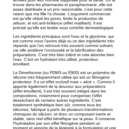
trouve dans les pharmacies et parapharmacie, elle est
assez distribuée à un prix raisonnable, c’est pour cette
raison que ma fille l’a choisie. L’argument commercial
est qu’elle réduit les pores, limite la production de
sébum, et est anti-brillance (effet matifiant). Il est
précisé qu’elle est testée sous contrôle dermatologique.
Les ingrédients principaux sont l’eau et la glycérine, qui
est comme nous l’avons déjà vu un des ingrédients très
répandu que l’on retrouve très souvent comme solvant,
car elle améliore l’onctuosité et la lubrification des
préparations. C’est très bien toléré et cela absorbe bien
l’eau. C’est un hydratant très utilisé, protecteur,
émolliant.
Le Dimethicone (ou PDMS ou E900) est un polymère de
silicone très fréquemment utilisé qui est un filmogène
protecteur. Il a un effet occlusif mais « aéré ». Comme il
apporte également de la douceur aux préparations
(effet émollient), il est très souvent intégré dans les
compositions, notamment pour compenser l’effet
desséchant de certains autres ingrédients. C’est
totalement synthétique bien sûr, comme tous les
silicones, fabriqué à partir de plusieurs transformations
chimiques du silicium, et donc un composant inerte et
stable, sans réel effet bénéfique sur la peau. Il conserve
l’hydratation par son effet filmogène pendant un
moment et apporte de la légèreté à la formulation et une