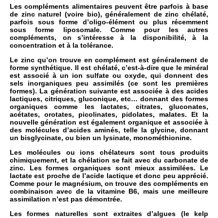
Les compléments alimentaires peuvent être parfois à base
de zinc naturel (voire bio), généralement de zinc chélaté,
parfois sous forme d’oligo-élément ou plus récemment
sous forme liposomale. Comme pour les autres
compléments, on s’intéresse à la disponibilité, à la
concentration et à la tolérance.
Le zinc qu’on trouve en complément est généralement de
forme synthétique. Il est chélaté, c’est-à-dire que le minéral
est associé à un ion sulfate ou oxyde, qui donnent des
sels inorganiques peu assimilés (ce sont les premières
formes). La génération suivante est associée à des acides
lactiques, citriques, gluconique, etc… donnant des formes
organiques comme les lactates, citrates, gluconates,
acétates, orotates, picolinates, pidolates, malates. Et la
nouvelle génération est également organique et associée à
des molécules d’acides aminés, telle la glycine, donnant
un bisglycinate, ou bien un lysinate, monométhionine.
Les molécules ou ions chélateurs sont tous produits
chimiquement, et la chélation se fait avec du carbonate de
zinc. Les formes organiques sont mieux assimilées. Le
lactate est proche de l’acide lactique et donc peu apprécié.
Comme pour le magnésium, on trouve des compléments en
combinaison avec de la vitamine B6, mais une meilleure
assimilation n’est pas démontrée.
Les formes naturelles sont extraites d’algues (le kelp