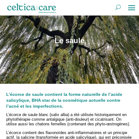
Le saule
L’écorce de saule contient la forme naturelle de l’acide
salicylique, BHA star de la cosmétique actuelle contre
l’acné et les imperfections.
L’écorce de saule blanc (salix alba) a été utilisée historiquement en
phytothérapie comme antalgique (anti-douleur) et cicatrisant. On
utilise aussi les chatons femelles (contenant des phyto-œstrogènes).
L’écorce contient des flavonoïdes anti-inflammatoires et un principe
actif, la salicine (transformée en acide salicylique), qui est préconisée