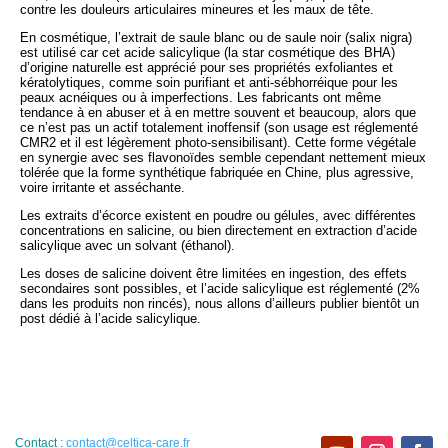
contre les douleurs articulaires mineures et les maux de tête.
En cosmétique, l’extrait de saule blanc ou de saule noir (salix nigra)
est utilisé car cet acide salicylique (la star cosmétique des BHA)
d’origine naturelle est apprécié pour ses propriétés exfoliantes et
kératolytiques, comme soin purifiant et anti-sébhorréique pour les
peaux acnéiques ou à imperfections. Les fabricants ont même
tendance à en abuser et à en mettre souvent et beaucoup, alors que
ce n’est pas un actif totalement inoffensif (son usage est réglementé
CMR2 et il est légèrement photo-sensibilisant). Cette forme végétale
en synergie avec ses flavonoïdes semble cependant nettement mieux
tolérée que la forme synthétique fabriquée en Chine, plus agressive,
voire irritante et asséchante.
Les extraits d’écorce existent en poudre ou gélules, avec différentes
concentrations en salicine, ou bien directement en extraction d’acide
salicylique avec un solvant (éthanol).
Les doses de salicine doivent être limitées en ingestion, des effets
secondaires sont possibles, et l’acide salicylique est réglementé (2%
dans les produits non rincés), nous allons d’ailleurs publier bientôt un
post dédié à l’acide salicylique.
Contact :
contact@celtica-care.fr