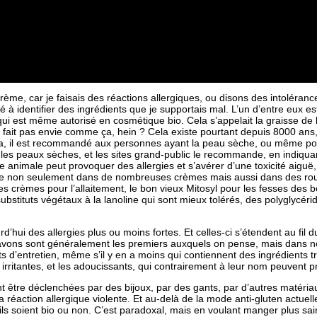
rème, car je faisais des réactions allergiques, ou disons des intolér
 à identifier des ingrédients que je supportais mal. L’un d’entre eux est
qui est même autorisé en cosmétique bio. Cela s’appelait la graisse de l
 ne fait pas envie comme ça, hein ? Cela existe pourtant depuis 8000 ans,
 cela, il est recommandé aux personnes ayant la peau sèche, ou même p
 peaux sèches, et les sites grand-public le recommande, en indiquant q
e animale peut provoquer des allergies et s’avérer d’une toxicité aiguë
uve non seulement dans de nombreuses crèmes mais aussi dans des rou
s crèmes pour l’allaitement, le bon vieux Mitosyl pour les fesses des 
ubstituts végétaux à la lanoline qui sont mieux tolérés, des polyglycérid
’hui des allergies plus ou moins fortes. Et celles-ci s’étendent au fil 
avons sont généralement les premiers auxquels on pense, mais dans no
 d’entretien, même s’il y en a moins qui contiennent des ingrédients trè
irritantes, et les adoucissants, qui contrairement à leur nom peuvent 
ent être déclenchées par des bijoux, par des gants, par d’autres matéria
 la réaction allergique violente. Et au-delà de la mode anti-gluten actu
 qu’ils soient bio ou non. C’est paradoxal, mais en voulant manger plu