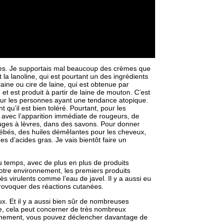
ances. Je supportais mal beaucoup des crèmes que
 la lanoline, qui est pourtant un des ingrédients
aine ou cire de laine, qui est obtenue par
 et est produit à partir de laine de mouton. C’est
our les personnes ayant une tendance atopique.
u’il est bien toléré. Pourtant, pour les
, avec l’apparition immédiate de rougeurs, de
ges à lèvres, dans des savons. Pour donner
bébés, des huiles démêlantes pour les cheveux,
es d’acides gras. Je vais bientôt faire un
du temps, avec de plus en plus de produits
tre environnement, les premiers produits
s virulents comme l’eau de javel. Il y a aussi eu
provoquer des réactions cutanées.
ux. Et il y a aussi bien sûr de nombreuses
elle, cela peut concerner de très nombreux
s sainement, vous pouvez déclencher davantage de