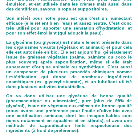
émulsion, et est utilisée dans les crèmes mais aussi dans
des dentifrices, savons, sirops et suppositoires.
Son intérêt pour notre peau est que c’est un humectant
efficace (elle retient bien l’eau) et assez neutre. C’est donc
très utilisé pour apporter une sensation d’hydratation, et
pour son effet émolliant (qui adoucit la peau).
La glycérine (ou glycérol) est naturellement présente dans
les organismes vivants (végétaux et animaux) et pour cela
elle est autorisée en bio. Elle est aujourd’hui généralement
issue de graisses végétales (palme, palmiste ou coco le
plus souvent) après saponification, même si elle était
auparavant d’origine animale ou synthétique. C’est aussi
un composant de plusieurs procédés chimiques comme
l’estérification qui donne de nombreux ingrédients
cosmétiques (ex. glyceryl stearate), et un lubrifiant utilisé
dans plusieurs activités industrielles.
On va donc utiliser une glycérine de bonne qualité
(pharmaceutique ou alimentaire), pure (plus de 99% de
glycérol), issue de végétaux eux-mêmes de bonne qualité
(nous avons une préférence pour l’huile d’olive bio avec
une certification sérieuse, dont les insaponifiables sont
riches notamment en squalène et en stérols), et avec une
méthode de saponification lente respectueuse des
ingrédients (à froid de préférence).